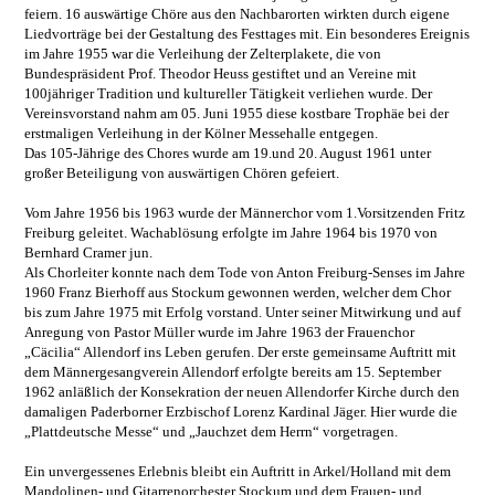
feiern. 16 auswärtige Chöre aus den Nachbarorten wirkten durch eigene
Liedvorträge bei der Gestaltung des Festtages mit. Ein besonderes Ereignis
im Jahre 1955 war die Verleihung der Zelterplakete, die von
Bundespräsident Prof. Theodor Heuss gestiftet und an Vereine mit
100jähriger Tradition und kultureller Tätigkeit verliehen wurde. Der
Vereinsvorstand nahm am 05. Juni 1955 diese kostbare Trophäe bei der
erstmaligen Verleihung in der Kölner Messehalle entgegen.
Das 105-Jährige des Chores wurde am 19.und 20. August 1961 unter
großer Beteiligung von auswärtigen Chören gefeiert.
Vom Jahre 1956 bis 1963 wurde der Männerchor vom 1.Vorsitzenden Fritz
Freiburg geleitet. Wachablösung erfolgte im Jahre 1964 bis 1970 von
Bernhard Cramer jun.
Als Chorleiter konnte nach dem Tode von Anton Freiburg-Senses im Jahre
1960 Franz Bierhoff aus Stockum gewonnen werden, welcher dem Chor
bis zum Jahre 1975 mit Erfolg vorstand. Unter seiner Mitwirkung und auf
Anregung von Pastor Müller wurde im Jahre 1963 der Frauenchor
„Cäcilia“ Allendorf ins Leben gerufen. Der erste gemeinsame Auftritt mit
dem Männergesangverein Allendorf erfolgte bereits am 15. September
1962 anläßlich der Konsekration der neuen Allendorfer Kirche durch den
damaligen Paderborner Erzbischof Lorenz Kardinal Jäger. Hier wurde die
„Plattdeutsche Messe“ und „Jauchzet dem Herrn“ vorgetragen.
Ein unvergessenes Erlebnis bleibt ein Auftritt in Arkel/Holland mit dem
Mandolinen- und Gitarrenorchester Stockum und dem Frauen- und