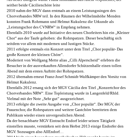
seither beide Cäcilienchöre leite
2010 nahm der MGV dann erstmals an einem Leistungssingen des
Chorverbandes NRW teil. In den Räumen der Wilhelmshöhe Menden
konnten Frank Rohrmann und Helmut Kukulenz die Urkunde als
„Leistungschor des CVNRW“ in Empfang nehmen.
Ebenfalls 2010 wurde auf Initiative des neuen Chorleiters hin ein „Kleiner
Chor“ aus der Taufe gehoben: die Rohrspatzen. Dieser beschäftig sich
seitdem vor allem mit modernen und lustigen Stücke.
2011 erfolgte erstmals ein Konzert unter dem Titel „Chor populär- Das
große Konzert der kleinen Chöre“.
Moderiert von Wolfgang Mette alias „Cilli Alperscheid“ erlebten die
Besucher in der ausverkauften Allendorfer Schützenhalle einen tollen
Abend mit dem ersten Auftritt der Rohrspatzen.
2012 übernahm erneut Franz-Josef Schmidt-Wulfkämper den Vorsitz von
Helmut Kukulenz.
Ebenfalls 2012 ersang sich der MGV Cäcilia den Titel „Konzertchor des
Chorverbandes NRW“. Eine Topleistung wurde in Langenfeld/Rhld.
Vielmal mit der Note „Sehr gut“ ausgezeichnet.
2013 erfolgte die zweite Ausgabe von „Chor populär“. Der MGV, der
Frauenchor, die Rohrspatzen und weitere Gastchöre bereiteten dem
Publikum wieder einen unvergesslichen Abend.
Da der benachbarte MGV Eintracht Endorf leider seinen Tätigkeit
einstellen musste, verstärken seit dem Herbst 2013 einige Endorfer den
MGV. Sozusagen also AllEndorf…