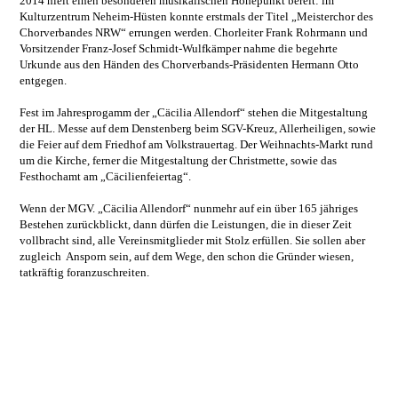
2014 hielt einen besonderen musikalischen Höhepunkt bereit: im
Kulturzentrum Neheim-Hüsten konnte erstmals der Titel „Meisterchor des
Chorverbandes NRW“ errungen werden. Chorleiter Frank Rohrmann und
Vorsitzender Franz-Josef Schmidt-Wulfkämper nahme die begehrte
Urkunde aus den Händen des Chorverbands-Präsidenten Hermann Otto
entgegen.
Fest im Jahresprogamm der „Cäcilia Allendorf“ stehen die Mitgestaltung
der HL. Messe auf dem Denstenberg beim SGV-Kreuz, Allerheiligen, sowie
die Feier auf dem Friedhof am Volkstrauertag. Der Weihnachts-Markt rund
um die Kirche, ferner die Mitgestaltung der Christmette, sowie das
Festhochamt am „Cäcilienfeiertag“.
Wenn der MGV. „Cäcilia Allendorf“ nunmehr auf ein über 165 jähriges
Bestehen zurückblickt, dann dürfen die Leistungen, die in dieser Zeit
vollbracht sind, alle Vereinsmitglieder mit Stolz erfüllen. Sie sollen aber
zugleich Ansporn sein, auf dem Wege, den schon die Gründer wiesen,
tatkräftig foranzuschreiten.