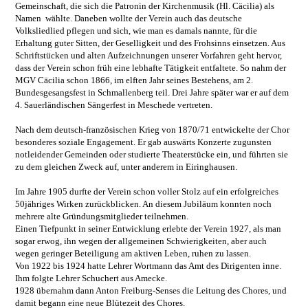
Gemeinschaft, die sich die Patronin der Kirchenmusik (Hl. Cäcilia) als
Namen wählte. Daneben wollte der Verein auch das deutsche
Volksliedlied pflegen und sich, wie man es damals nannte, für die
Erhaltung guter Sitten, der Geselligkeit und des Frohsinns einsetzen. Aus
Schriftstücken und alten Aufzeichnungen unserer Vorfahren geht hervor,
dass der Verein schon früh eine lebhafte Tätigkeit entfaltete. So nahm der
MGV Cäcilia schon 1866, im elften Jahr seines Bestehens, am 2.
Bundesgesangsfest in Schmallenberg teil. Drei Jahre später war er auf dem
4. Sauerländischen Sängerfest in Meschede vertreten.
Nach dem deutsch-französischen Krieg von 1870/71 entwickelte der Chor
besonderes soziale Engagement. Er gab auswärts Konzerte zugunsten
notleidender Gemeinden oder studierte Theaterstücke ein, und führten sie
zu dem gleichen Zweck auf, unter anderem in Eiringhausen.
Im Jahre 1905 durfte der Verein schon voller Stolz auf ein erfolgreiches
50jähriges Wirken zurückblicken. An diesem Jubiläum konnten noch
mehrere alte Gründungsmitglieder teilnehmen.
Einen Tiefpunkt in seiner Entwicklung erlebte der Verein 1927, als man
sogar erwog, ihn wegen der allgemeinen Schwierigkeiten, aber auch
wegen geringer Beteiligung am aktiven Leben, ruhen zu lassen.
Von 1922 bis 1924 hatte Lehrer Wortmann das Amt des Dirigenten inne.
Ihm folgte Lehrer Schuchert aus Amecke.
1928 übernahm dann Anton Freiburg-Senses die Leitung des Chores, und
damit begann eine neue Blütezeit des Chores.