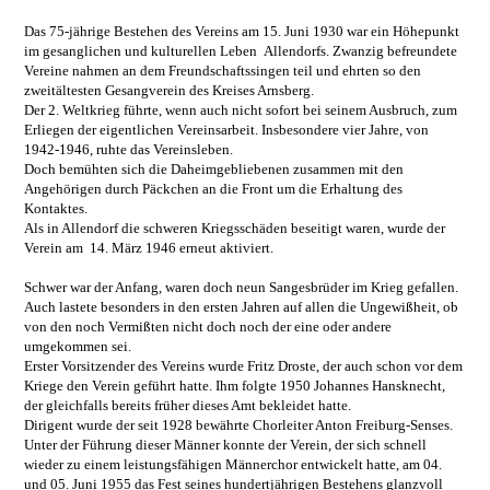
Das 75-jährige Bestehen des Vereins am 15. Juni 1930 war ein Höhepunkt
im gesanglichen und kulturellen Leben Allendorfs. Zwanzig befreundete
Vereine nahmen an dem Freundschaftssingen teil und ehrten so den
zweitältesten Gesangverein des Kreises Arnsberg.
Der 2. Weltkrieg führte, wenn auch nicht sofort bei seinem Ausbruch, zum
Erliegen der eigentlichen Vereinsarbeit. Insbesondere vier Jahre, von
1942-1946, ruhte das Vereinsleben.
Doch bemühten sich die Daheimgebliebenen zusammen mit den
Angehörigen durch Päckchen an die Front um die Erhaltung des
Kontaktes.
Als in Allendorf die schweren Kriegsschäden beseitigt waren, wurde der
Verein am 14. März 1946 erneut aktiviert.
Schwer war der Anfang, waren doch neun Sangesbrüder im Krieg gefallen.
Auch lastete besonders in den ersten Jahren auf allen die Ungewißheit, ob
von den noch Vermißten nicht doch noch der eine oder andere
umgekommen sei.
Erster Vorsitzender des Vereins wurde Fritz Droste, der auch schon vor dem
Kriege den Verein geführt hatte. Ihm folgte 1950 Johannes Hansknecht,
der gleichfalls bereits früher dieses Amt bekleidet hatte.
Dirigent wurde der seit 1928 bewährte Chorleiter Anton Freiburg-Senses.
Unter der Führung dieser Männer konnte der Verein, der sich schnell
wieder zu einem leistungsfähigen Männerchor entwickelt hatte, am 04.
und 05. Juni 1955 das Fest seines hundertjährigen Bestehens glanzvoll